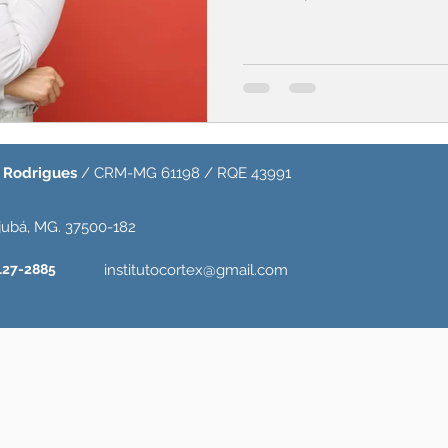
s Rodrigues
/ CRM-MG 61198 / RQE 43991
jubá, MG. 37500-182
127-2885
institutocortex@gmail.com