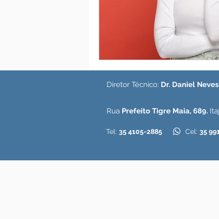
Diretor Técnico:
Dr. Daniel Neve
Rua
Prefeito Tigre Maia, 689.
Ita
Tel:
35 4105-2885
Cel:
35 99