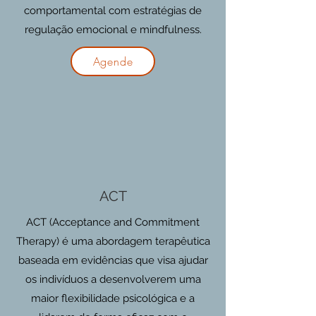
comportamental com estratégias de
regulação emocional e mindfulness.
Agende
ACT
ACT (Acceptance and Commitment
Therapy) é uma abordagem terapêutica
baseada em evidências que visa ajudar
os indivíduos a desenvolverem uma
maior flexibilidade psicológica e a