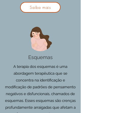
Saiba mais
Esquemas
A terapia dos esquemas é uma
abordagem terapêutica que se
concentra na identificação e
modificação de padrões de pensamento
negativos e disfuncionais, chamados de
esquemas. Esses esquemas são crenças
profundamente arraigadas que afetam a