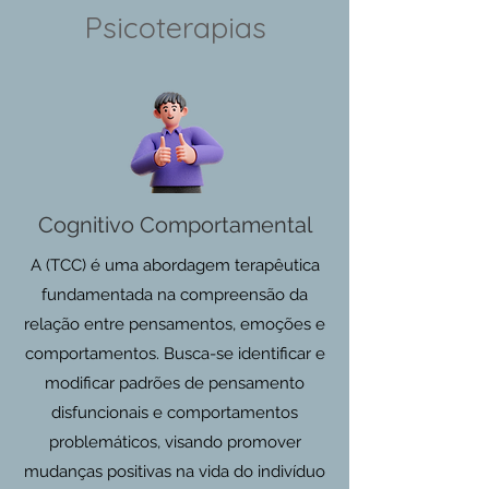
Psicoterapias
Cognitivo Comportamental
A (TCC) é uma abordagem terapêutica
fundamentada na compreensão da
relação entre pensamentos, emoções e
comportamentos. Busca-se identificar e
modificar padrões de pensamento
disfuncionais e comportamentos
problemáticos, visando promover
mudanças positivas na vida do indivíduo