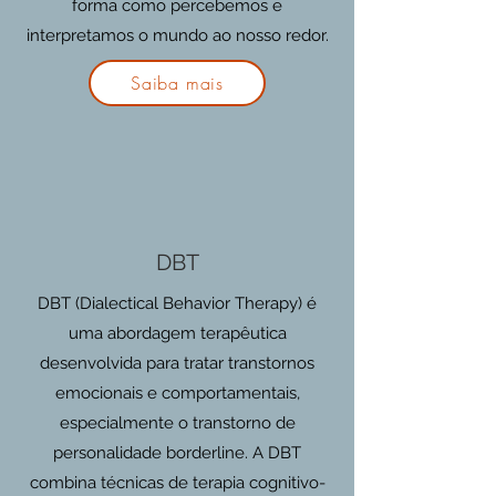
forma como percebemos e
interpretamos o mundo ao nosso redor.
Saiba mais
DBT
DBT (Dialectical Behavior Therapy) é
uma abordagem terapêutica
desenvolvida para tratar transtornos
emocionais e comportamentais,
especialmente o transtorno de
personalidade borderline. A DBT
combina técnicas de terapia cognitivo-