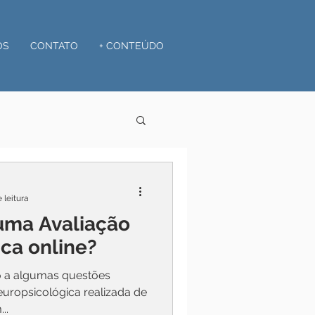
OS
CONTATO
+ CONTEÚDO
 leitura
 uma Avaliação
ca online?
to a algumas questões
ológica realizada de
..