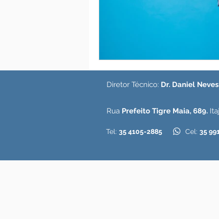
Diretor Técnico:
Dr. Daniel Neve
Rua
Prefeito Tigre Maia, 689.
Ita
Tel:
35 4105-2885
Cel:
35 99