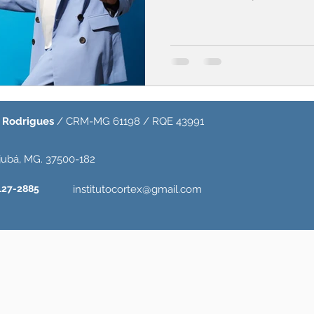
s Rodrigues
/ CRM-MG 61198 / RQE 43991
jubá, MG. 37500-182
127-2885
institutocortex@gmail.com